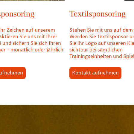
sponsoring
Textilsponsoring
 Ihr Zeichen auf unserem
Stehen Sie mit uns auf dem 
aktieren Sie uns mit Ihrer
Werden Sie Textilsponsor u
 und sichern Sie sich Ihren
Sie Ihr Logo auf unseren Kl
r – monatlich oder jährlich
sichtbar bei sämtlichen
Trainingseinheiten und Spie
aufnehmen
Kontakt aufnehmen