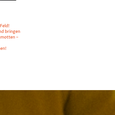
Feld!
nd bringen
amotten –
len!