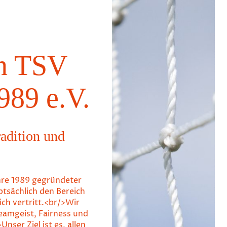
n TSV
989 e.V.
radition und
hre 1989 gegründeter
ptsächlich den Bereich
ich vertritt.<br/>Wir
eamgeist, Fairness und
nser Ziel ist es, allen