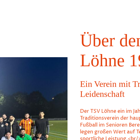
Über de
Löhne 1
Ein Verein mit T
Leidenschaft
Der TSV Löhne ein im Ja
Traditionsverein der hau
Fußball im Senioren Bere
legen großen Wert auf T
sportliche Leistung.<br/>U