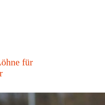
Löhne für
r